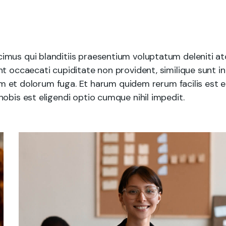
imus qui blanditiis praesentium voluptatum deleniti a
t occaecati cupiditate non provident, similique sunt in
rum et dolorum fuga. Et harum quidem rerum facilis est e
obis est eligendi optio cumque nihil impedit.