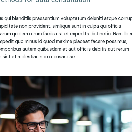
 qui blanditiis praesentium voluptatum deleniti atque corrup
ditate non provident, similique sunt in culpa qui officia
harum quidem rerum facilis est et expedita distinctio. Nam libe
 impedit quo minus id quod maxime placeat facere possimus,
mporibus autem quibusdam et aut officiis debitis aut rerum
 sint et molestiae non recusandae.