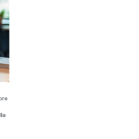
ore
lla