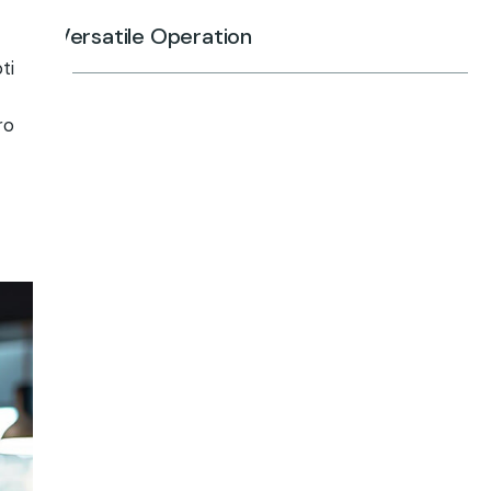
Versatile Operation
ti
ro