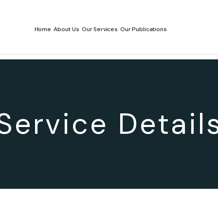
Home
About Us
Our Services
Our Publications
Service Detail