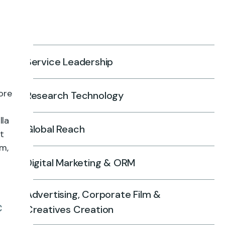
Service Leadership
ore
Research Technology
lla
Global Reach
st
m,
Digital Marketing & ORM
Advertising, Corporate Film &
c
Creatives Creation