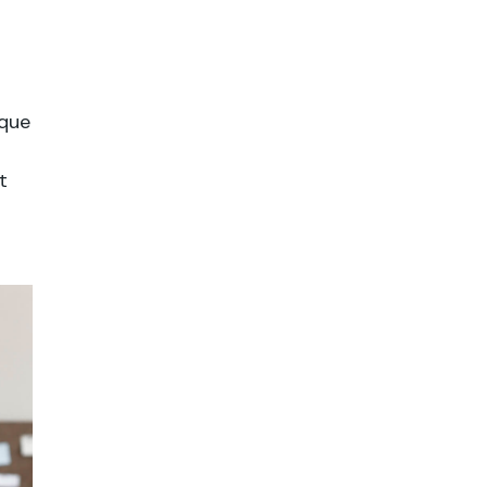
tque
t