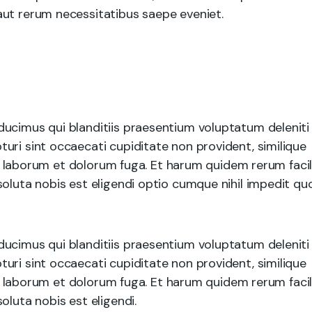
aut rerum necessitatibus saepe eveniet.
ducimus qui blanditiis praesentium voluptatum deleniti
uri sint occaecati cupiditate non provident, similique
est laborum et dolorum fuga. Et harum quidem rerum facil
soluta nobis est eligendi optio cumque nihil impedit qu
ducimus qui blanditiis praesentium voluptatum deleniti
uri sint occaecati cupiditate non provident, similique
est laborum et dolorum fuga. Et harum quidem rerum facil
oluta nobis est eligendi.