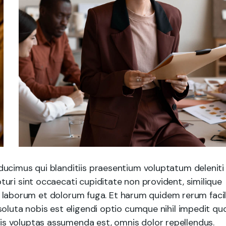
ducimus qui blanditiis praesentium voluptatum deleniti
uri sint occaecati cupiditate non provident, similique
est laborum et dolorum fuga. Et harum quidem rerum facil
soluta nobis est eligendi optio cumque nihil impedit qu
s voluptas assumenda est, omnis dolor repellendus.