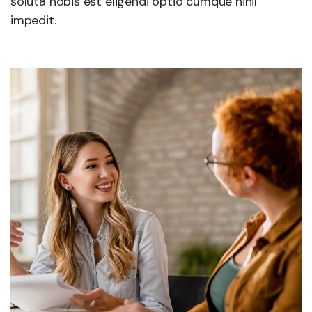
soluta nobis est eligendi optio cumque nihil
impedit.